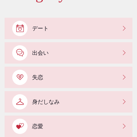
デート
出会い
失恋
身だしなみ
恋愛