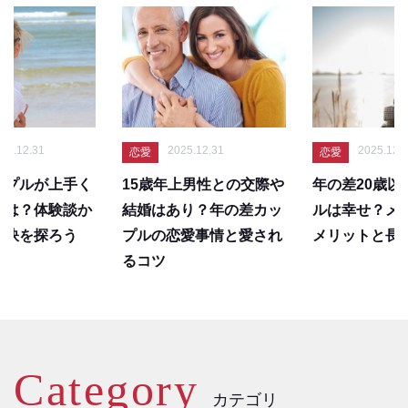
2025.12.31
2025.12.31
愛
恋愛
出会い
歳年上男性との交際や
年の差20歳以上のカップ
年の差
婚はあり？年の差カッ
ルは幸せ？メリット・デ
付き合
ルの恋愛事情と愛され
メリットと長続きのコツ
ら円満
コツ
Category