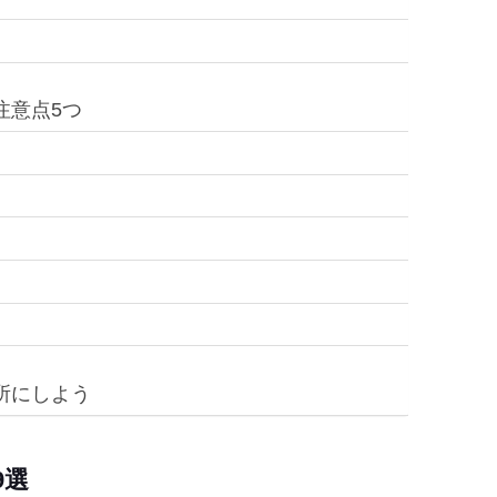
注意点5つ
所にしよう
9選