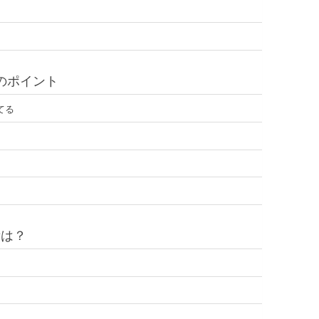
のポイント
てる
所は？