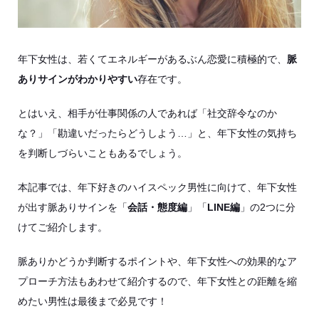
年下女性は、若くてエネルギーがあるぶん恋愛に積極的で、
脈
ありサインがわかりやすい
存在です。
とはいえ、相手が仕事関係の人であれば「社交辞令なのか
な？」「勘違いだったらどうしよう…」と、年下女性の気持ち
を判断しづらいこともあるでしょう。
本記事では、年下好きのハイスペック男性に向けて、年下女性
が出す脈ありサインを「
会話・態度編
」「
LINE編
」の2つに分
けてご紹介します。
脈ありかどうか判断するポイントや、年下女性への効果的なア
プローチ方法もあわせて紹介するので、年下女性との距離を縮
めたい男性は最後まで必見です！